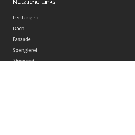
Nützliche Links
Leistungen
Dach
Fassade
Spenglerei
Zimmerei
Kontakt
Wir suchen Sie
Zur Verstärkung unseres Teams suchen wir :
– Dachdecker/in
– Bauklempner/in
– Spengler/in