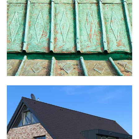
Ziegeldach, Braun – Gaube
Aluminium
DACH
/
SPENGLEREI