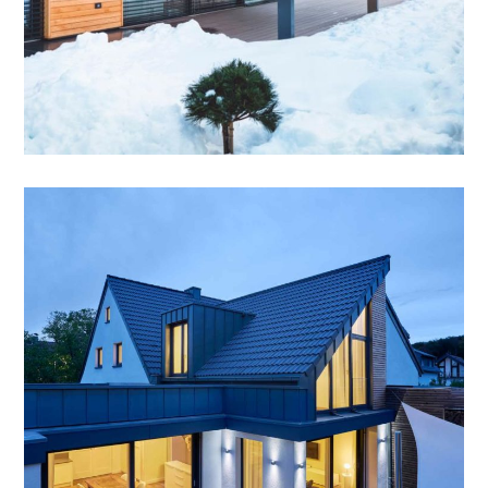
Ziegeldach, Ortgang, Gaube
DACH
/
SONSTIGES
/
SPENGLEREI