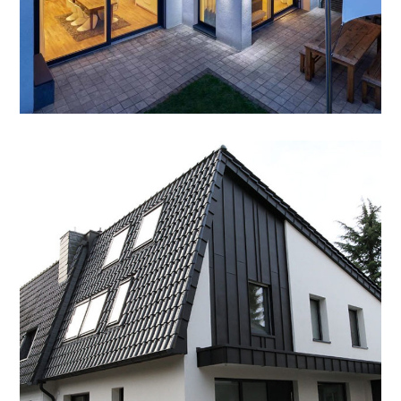
Ziegeldach,
Aluminiumfassade
DACH
/
FASSADE