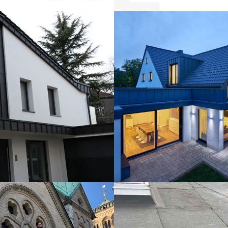
Ziegeldach, Ort
Gaube
DACH
/
SONSTIGES
/
SP
lgebäude,
Flachdach
r
DACH