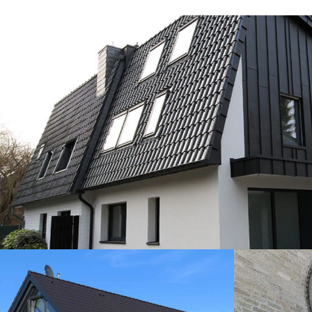
Ziegeldach, Aluminiumfassade
DACH
/
FASSADE
Ziegeldach, Braun –
Sakra
Gaube Aluminium
Kupfe