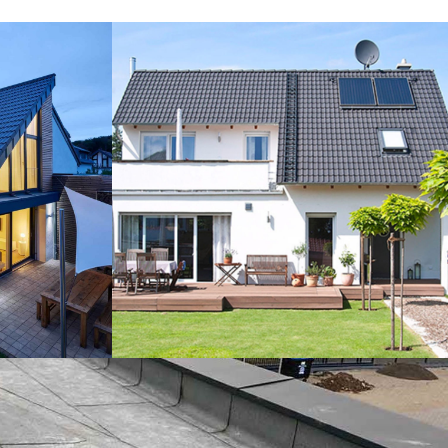
gang,
Ziegeldach
DACH
ENGLEREI